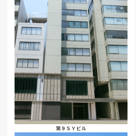
第９ＳＹビル