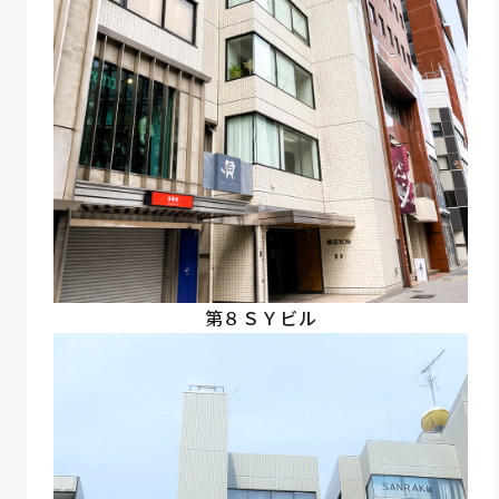
第８ＳＹビル