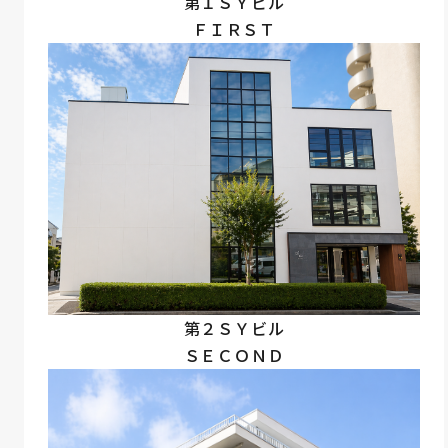
第１ＳＹビル
ＦＩＲＳＴ
第２ＳＹビル
ＳＥＣＯＮＤ