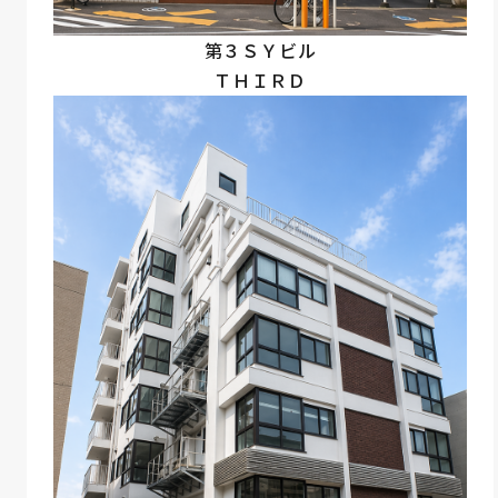
第３ＳＹビル
ＴＨＩＲＤ